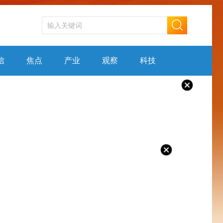
信
焦点
产业
观察
科技