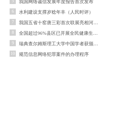
5
我国网络诚信发展年度报告首次发布
6
水利建设支撑岁稔年丰（人民时评）
7
我国五省十窑唐三彩首次联展亮相河南郑州
8
全国超过96%县区已开展全民健康生活方式行动
9
瑞典查尔姆斯理工大学中国学者获颁国际食品“青年科学家
10
规范信息网络犯罪案件的办理程序