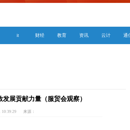
焦
it
财经
教育
资讯
云计
通
算
放发展贡献力量（服贸会观察）
1 10:39:29
来源：