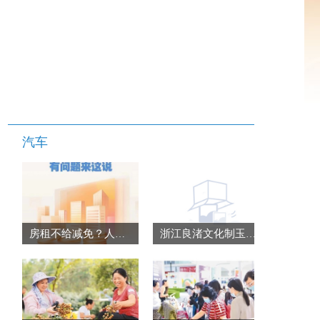
汽车
房租不给减免？人民网帮助一企业省了3万多
浙江良渚文化制玉作坊遗址群出土较完好人骨