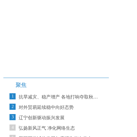
聚焦
1
抗旱减灾、稳产增产 各地打响夺取秋粮丰收保卫战
2
对外贸易延续稳中向好态势
3
辽宁创新驱动振兴发展
4
弘扬新风正气 净化网络生态